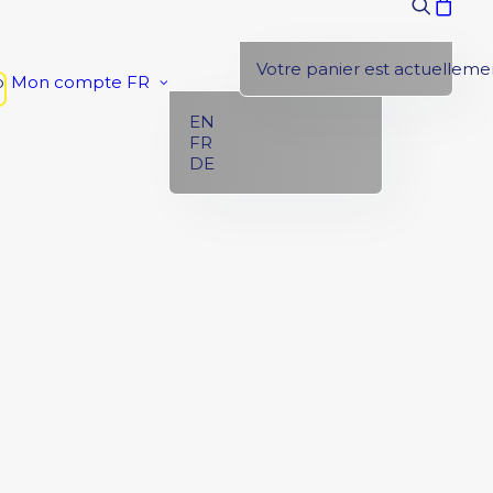
Votre panier est actuellemen
p
Mon compte
FR
EN
FR
DE