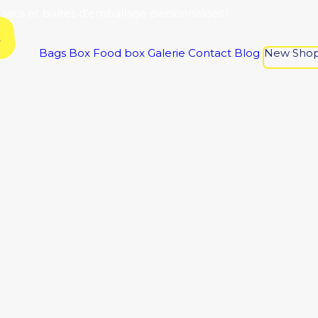
 sacs et boîtes d’emballage personnalisés !
E
Bags
Box
Food box
Galerie
Contact
Blog
New Sho