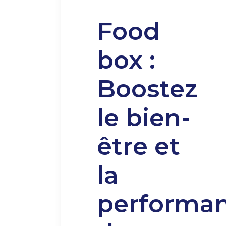
Food
box :
Boostez
le bien-
être et
la
performa