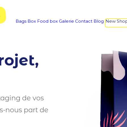
 sacs et boîtes d’emballage personnalisés !
E
Bags
Box
Food box
Galerie
Contact
Blog
New Sho
ojet,
kaging de vos
es-nous part de