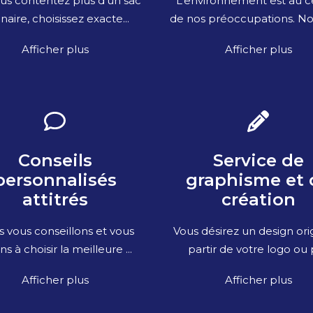
us contentez plus d’un sac
L’environnement est au c
naire, choisissez exacte...
de nos préoccupations. Nou
Afficher plus
Afficher plus
Conseils
Service de
personnalisés
graphisme et 
attitrés
création
 vous conseillons et vous
Vous désirez un design orig
ns à choisir la meilleure ...
partir de votre logo ou p
Afficher plus
Afficher plus