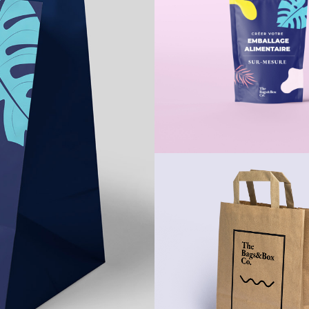
Sachet stand up plast
ssion offset CMJN
80g - Impression flexogra
couleur