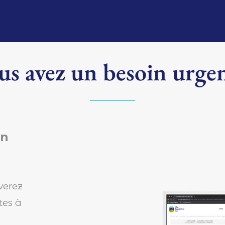
us avez un besoin urgen
en
verez
tes à