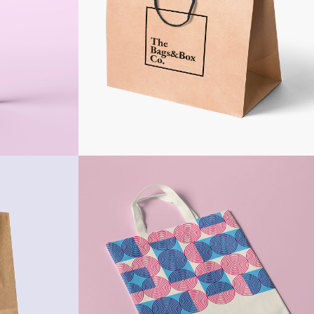
200g - avec poignées coton -
ique
Impression offset une couleur
140g - sangles courtes - Impression
phie une
sérigraphie 2 couleurs