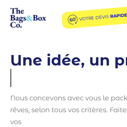
The Bags & Box Company, le détaillant suisse pour vos
RAPID
VOTRE DEVIS
Une idée, un pr
un
Nous concevons avec vous le pac
rêves, selon tous vos critères. Fait
vos