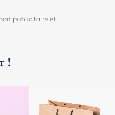
port publicitaire et
r !