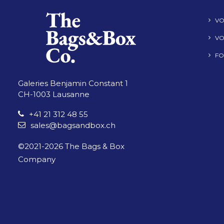
VO
VO
FO
Galeries Benjamin Constant 1
CH-1003 Lausanne
+41 21 312 48 55
sales@bagsandbox.ch
©2021-
2026
The Bags & Box
Company