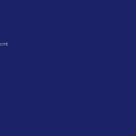
A PROPOS
SACS
BOÎTES
CITÉ
ENVIRONNEMENT
RECOMMENDED POSTS
Boîtes aimantées : l’élégance à
fermeture magnétique pour vos
produits
Maximisez votre visibilité avec une
boîte aimantée pour entreprise : Un
atout marketing incontournable
Les boîtes à salade personnalisées :
l’indispensable pour vos salades
fraîches
Boîte aimantée pour entreprise : La