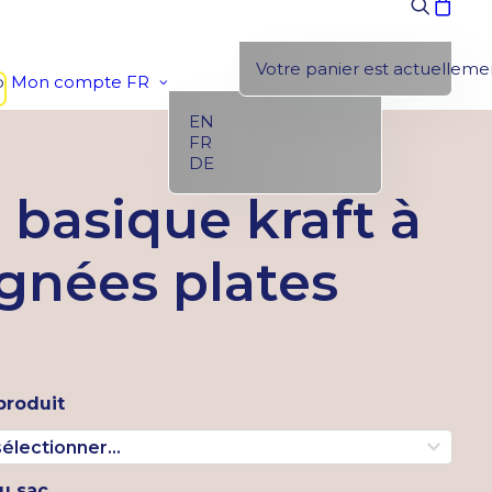
Votre panier est actuellemen
p
Mon compte
FR
EN
FR
DE
 basique kraft à
gnées plates
produit
u sac