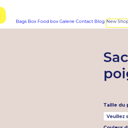
 sacs et boîtes d’emballage personnalisés !
E
Bags
Box
Food box
Galerie
Contact
Blog
New Sho
Sac
poi
Taille du 
Couleur d