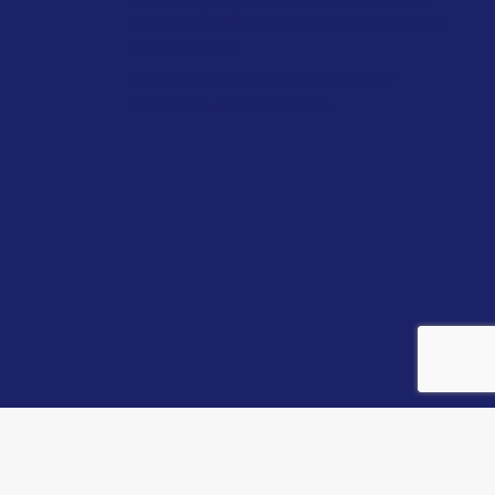
solution ingénieuse pour vos besoins
de stockage
Boîtes Traiteur Personnalisées :
Sublimez Vos Créations