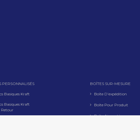
S PERSONNALISÉS
BOÎTES SUR-MESURE
cs Basiques Kraft
Boîte D’expédition
cs Basiques Kraft
Boîte Pour Produit
 Retour
Boîte Aimantée
cs Kraft Poignées
es
Coffret En 2 Éléments
cs Luxe Kraft
Coffret Luxe