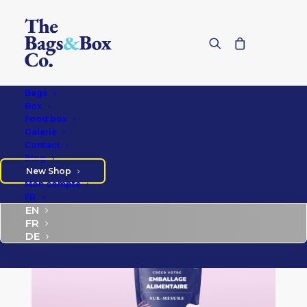
Bags
Box
Food box
Galerie
Contact
Blog
New Shop
Mon compte
FR
EN
FR
DE